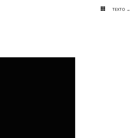
TEXTO