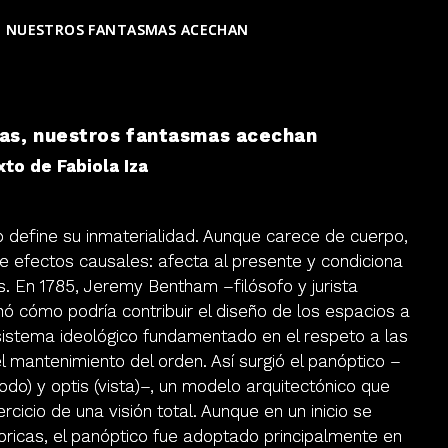
, NUESTROS FANTASMAS ACECHAN
ras, nuestros fantasmas acechan
xto de Fabiola Iza
o define su inmaterialidad. Aunque carece de cuerpo,
ene efectos causales: afecta al presente y condiciona
. En 1785, Jeremy Bentham –filósofo y jurista
nó cómo podría contribuir el diseño de los espacios a
sistema ideológico fundamentado en el respeto a las
el mantenimiento del orden. Así surgió el panóptico –
todo) y optis (vista)–, un modelo arquitectónico que
ejercicio de una visión total. Aunque en un inicio se
ábricas, el panóptico fue adoptado principalmente en