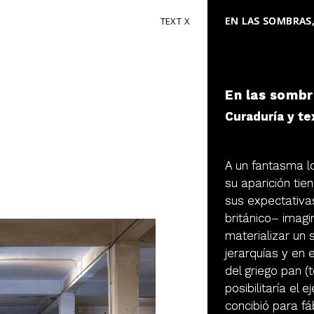
EN LAS SOMBRAS
TEXT
En las somb
Curaduría y te
A un fantasma l
su aparición ti
sus expectativas
británico– imagi
materializar un 
jerarquías y en 
del griego pan (
posibilitaría el 
concibió para f