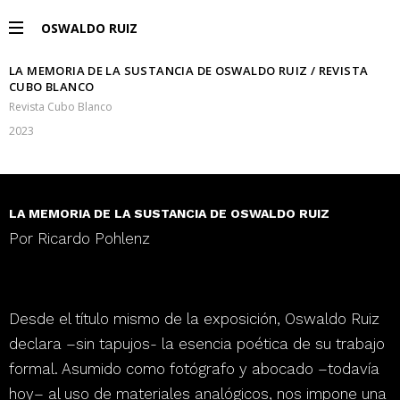
OSWALDO RUIZ
LA MEMORIA DE LA SUSTANCIA DE OSWALDO RUIZ / REVISTA
PROJECTS
CUBO BLANCO
Revista Cubo Blanco
EXHIBITIONS
2023
PUBLICATIONS
LA MEMORIA DE LA SUSTANCIA DE OSWALDO RUIZ
Por Ricardo Pohlenz
ESPAÑOL
Desde el título mismo de la exposición,
Oswaldo Ruiz
declara
–sin tapujos-
la esencia poética de su trabajo
formal
. Asumido como fotógrafo y abocado –todavía
hoy– al uso de materiales analógicos,
nos impone una