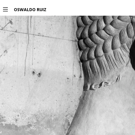
Miembro del Sistema Nacional de Creadores de Arte.
</>
OSWALDO RUIZ
PROYECTOS
EXPOSICIONES
PUBLICACIONES
ENGLISH
INFO