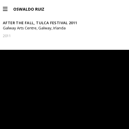
OSWALDO RUIZ
AFTER THE FALL, TULCA FESTIVAL 2011
PROYECTOS
Galway Arts Centre, Galway, Irlanda
2011
EXPOSICIONES
PUBLICACIONES
ENGLISH