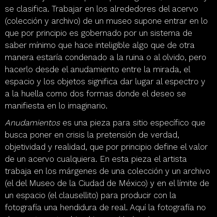
se clasifica. Trabajar en los alrededores del acervo
(colección y archivo) de un museo supone entrar en lo
que por principio es gobernado por un sistema de
saber mínimo que hace inteligible algo que de otra
manera estaría condenado a la ruina o al olvido, pero
Vistas de la exposición, elementos del archivo del museo como intervención al
Vistas de la exposición, elementos del archivo del museo como intervención al
Vistas de la exposición, fotografías "Anudamientos" realizadas sobre el acervo
Vistas de la exposición, intervención en el estudio de Joaquín Clausell, Museo
Vistas de la exposición, intervención en el estudio de Joaquín Clausell, Museo
Vistas de la exposición, intervención en el estudio de Joaquín Clausell, Museo
Vistas de la exposición, intervención en el estudio de Joaquín Clausell, Museo
Vistas de la exposición, intervención en el estudio de Joaquín Clausell, Museo
Vistas de la exposición, intervención en el estudio de Joaquín Clausell, Museo
Vistas de la exposición, intervención en el estudio de Joaquín Clausell, Museo
hacerlo desde el anudamiento entre la mirada, el
Libro de artista "Anudamientos".
Libro de artista "Anudamientos".
Libro de artista "Anudamientos".
Libro de artista "Anudamientos".
Libro de artista "Anudamientos".
Libro de artista "Anudamientos".
el estudio de Joaquín Clausell, Museo de la Ciudad de México, abril 2013.
el estudio de Joaquín Clausell, Museo de la Ciudad de México, abril 2013.
del museo, Museo de la Ciudad de México, abril 2013.
de la Ciudad de México, abril 2013.
de la Ciudad de México, abril 2013.
de la Ciudad de México, abril 2013.
de la Ciudad de México, abril 2013.
de la Ciudad de México, abril 2013.
de la Ciudad de México, abril 2013.
de la Ciudad de México, abril 2013.
espacio y los objetos significa dar lugar al espectro y
a la huella como dos formas donde el deseo se
Vistas de la exposición, fotografías "Anudamientos" realizadas sobre el acervo
Vistas de la exposición, fotografías "Anudamientos" realizadas sobre el acervo
Vistas de la exposición, fotografías "Anudamientos" realizadas sobre el acervo
manifiesta en lo imaginario.
del museo, Museo de la Ciudad de México, abril 2013.
del museo, Museo de la Ciudad de México, abril 2013.
del museo, Museo de la Ciudad de México, abril 2013.
Anudamientos
es una pieza para sitio específico que
busca poner en crisis la pretensión de verdad,
objetividad y realidad, que por principio define el valor
de un acervo cualquiera. En esta pieza el artista
trabaja en los márgenes de una colección y un archivo
(el del Museo de la Ciudad de México) y en el límite de
un espacio (el clausellito) para producir con la
fotografía una hendidura de real. Aquí la fotografía no