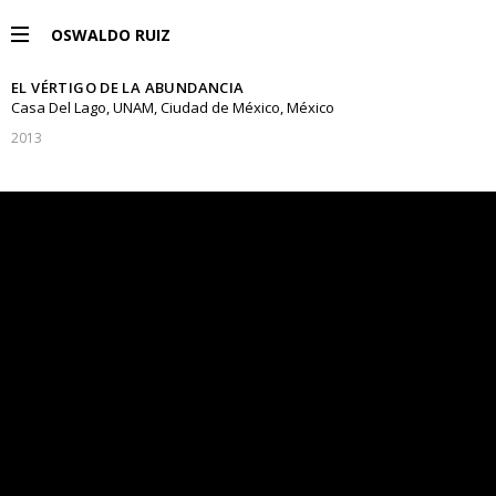
OSWALDO RUIZ
EL VÉRTIGO DE LA ABUNDANCIA
PROYECTOS
Casa Del Lago, UNAM, Ciudad de México, México
2013
EXPOSICIONES
PUBLICACIONES
ENGLISH