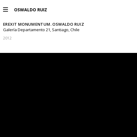
OSWALDO RUIZ
EREXIT MONUMENTUM. OSWALDO RUIZ
PROYECTOS
Galería Departamento 21, Santiago, Chile
2012
EXPOSICIONES
PUBLICACIONES
ENGLISH