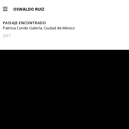
OSWALDO RUIZ
PAISAJE ENCONTRADO
PROYECTOS
Patricia Conde Galería, Ciudad de México
2017
EXPOSICIONES
PUBLICACIONES
ENGLISH