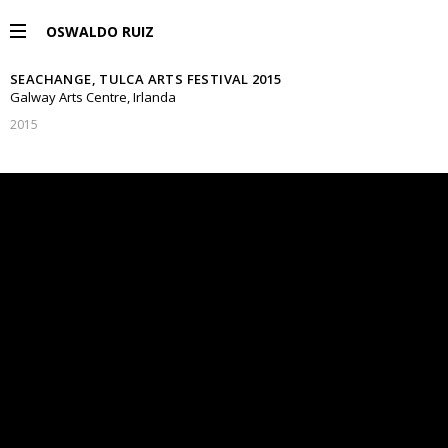
OSWALDO RUIZ
SEACHANGE, TULCA ARTS FESTIVAL 2015
PROYECTOS
Galway Arts Centre, Irlanda
2015
EXPOSICIONES
PUBLICACIONES
ENGLISH