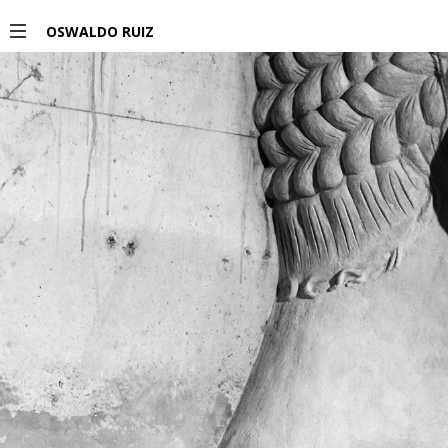
Miembro del Sistema Nacional de Creadores de Arte.
</>
OSWALDO RUIZ
PROYECTOS
EXPOSICIONES
PUBLICACIONES
ENGLISH
INFO