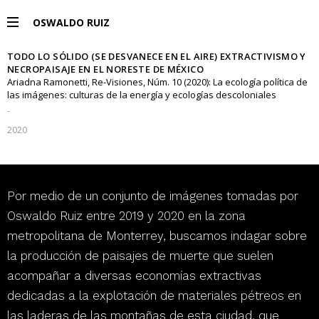
OSWALDO RUIZ
TODO LO SÓLIDO (SE DESVANECE EN EL AIRE) EXTRACTIVISMO Y
PROYECTOS
NECROPAISAJE EN EL NORESTE DE MÉXICO
Ariadna Ramonetti, Re-Visiones, Núm. 10 (2020): La ecología política de
las imágenes: culturas de la energía y ecologías descoloniales
EXPOSICIONES
-
2020
PUBLICACIONES
Por medio de un conjunto de imágenes tomadas por
ENGLISH
Oswaldo Ruiz entre 2019 y 2020 en la zona
metropolitana de Monterrey, buscamos indagar sobre
la producción de paisajes de muerte que suelen
acompañar a diversas economías extractivas
dedicadas a la explotación de materiales pétreos en
las laderas de las montañas de esta ciudad, que